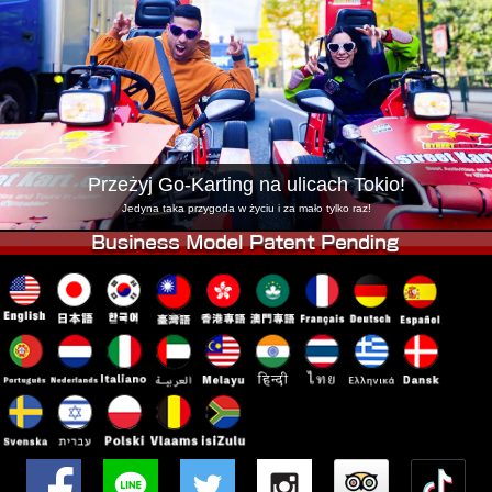
Firma
Rezerwacja
Zmień Lokalizację
Tokyo Shinagawa
Tokyo Akihabara#1
Tokyo Akihabara#2
Tokyo Shibuya
Tokyo Shibuya Annex
Tokyo Bay
Przeżyj Go-Karting na ulicach Tokio!
Tokyo Asakusa
Osaka
Jedyna taka przygoda w życiu i za mało tylko raz!
Okinawa