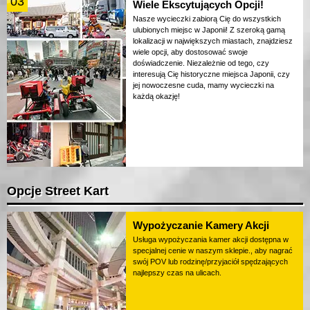
03
Wiele Ekscytujących Opcji!
Nasze wycieczki zabiorą Cię do wszystkich
ulubionych miejsc w Japonii! Z szeroką gamą
lokalizacji w największych miastach, znajdziesz
wiele opcji, aby dostosować swoje
doświadczenie. Niezależnie od tego, czy
interesują Cię historyczne miejsca Japonii, czy
jej nowoczesne cuda, mamy wycieczki na
każdą okazję!
Opcje Street Kart
Wypożyczanie Kamery Akcji
Usługa wypożyczania kamer akcji dostępna w
specjalnej cenie w naszym sklepie., aby nagrać
swój POV lub rodzinę/przyjaciół spędzających
najlepszy czas na ulicach.