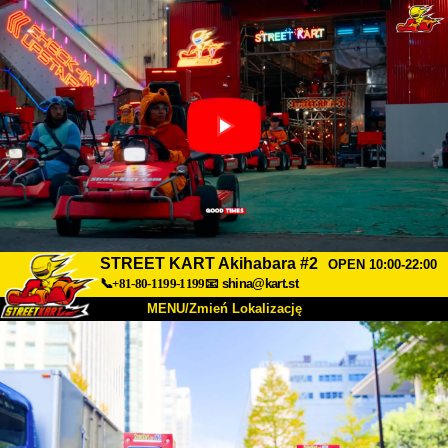
STREET KART Akihabara #2
OPEN 10:00-22:00
📞+81-80-1199-1199
📧
shina@kart.st
MENU/Zmień Lokalizację
TOP
O nas
Specyfikacja
Cena
Dojazd
Opinie
FAQ