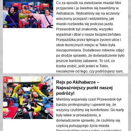
Co za sposób na zwiedzanie miasta! Moi
przyjaciele i ja świetnie się bawiliśmy w
Akihabarze. Wybraliśmy się na wczesny
wieczorny przejazd i widzieliśmy, jak
miasto rozświetla się podczas jazdy.
Przewodnik był znakomity, wszystko
wyjaśniał i dbał o nasze bezpieczeństwo.
Przejażdżka przez tętniące życiem ulice i
obok ikonicznych miejsc w Tokio była
niezapomniana. Dodatkowo robienie zdjęć
po drodze sprawiło, że doświadczenie było
jeszcze bardziej zabawne. To coś, co
trzeba zrobić, jeśli jesteś w Tokio,
niezależnie od tego, czy podróżujesz sam,
czy z przyjaciółmi!
Rejs po Akihabarze –
Najważniejszy punkt naszej
podróży!
Mieliśmy wspaniały czas! Przewodnik był
bardzo profesjonalny i upewnił się, że
wszyscy czuliśmy się komfortowo. Go-karty
były łatwe w prowadzeniu, a
doświadczenie sprawiło, że czuliśmy się
częścią pulsującego życia miasta.
Przejechaliśmy przez jedne z najbardziej