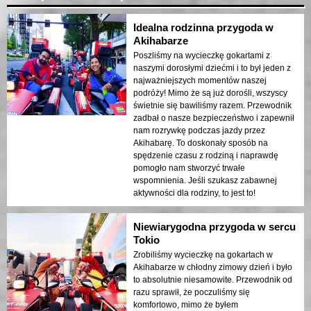
Idealna rodzinna przygoda w
Akihabarze
Poszliśmy na wycieczkę gokartami z
naszymi dorosłymi dziećmi i to był jeden z
najważniejszych momentów naszej
podróży! Mimo że są już dorośli, wszyscy
świetnie się bawiliśmy razem. Przewodnik
zadbał o nasze bezpieczeństwo i zapewnił
nam rozrywkę podczas jazdy przez
Akihabarę. To doskonały sposób na
spędzenie czasu z rodziną i naprawdę
pomogło nam stworzyć trwałe
wspomnienia. Jeśli szukasz zabawnej
aktywności dla rodziny, to jest to!
Niewiarygodna przygoda w sercu
Tokio
Zrobiliśmy wycieczkę na gokartach w
Akihabarze w chłodny zimowy dzień i było
to absolutnie niesamowite. Przewodnik od
razu sprawił, że poczuliśmy się
komfortowo, mimo że byłem