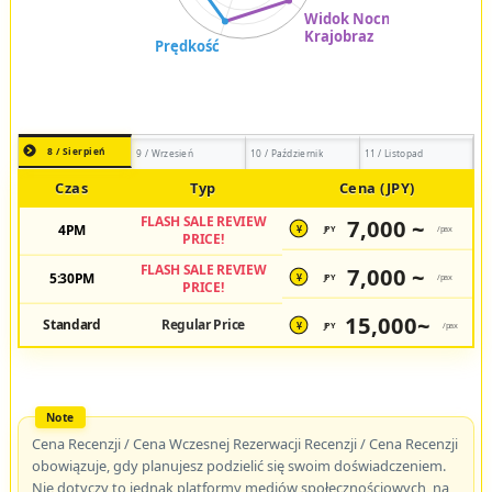
8 / Sierpień
9 / Wrzesień
10 / Październik
11 / Listopad
Czas
Typ
Cena (JPY)
FLASH SALE REVIEW
7,000 ~
4PM
JPY
/pax
¥
PRICE!
FLASH SALE REVIEW
7,000 ~
5:30PM
JPY
/pax
¥
PRICE!
15,000~
Standard
Regular Price
JPY
/pax
¥
Cena Recenzji / Cena Wczesnej Rezerwacji Recenzji / Cena Recenzji
obowiązuje, gdy planujesz podzielić się swoim doświadczeniem.
Nie dotyczy to jednak platformy mediów społecznościowych, na