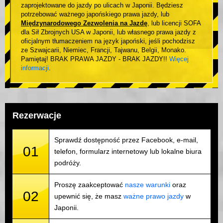
zaprojektowane do jazdy po ulicach w Japonii. Będziesz
potrzebować ważnego japońskiego prawa jazdy, lub
Międzynarodowego Zezwolenia na Jazdę
, lub licencji SOFA
dla Sił Zbrojnych USA w Japonii, lub własnego prawa jazdy z
oficjalnym tłumaczeniem na język japoński, jeśli pochodzisz
ze Szwajcarii, Niemiec, Francji, Tajwanu, Belgii, Monako.
Pamiętaj! BRAK PRAWA JAZDY - BRAK JAZDY!!
Więcej
informacji
.
Rezerwacje
Sprawdź dostępność przez Facebook, e-mail,
01
telefon, formularz internetowy lub lokalne biura
podróży.
Proszę zaakceptować
nasze warunki
oraz
02
upewnić się, że masz
ważne prawo jazdy
w
Japonii.