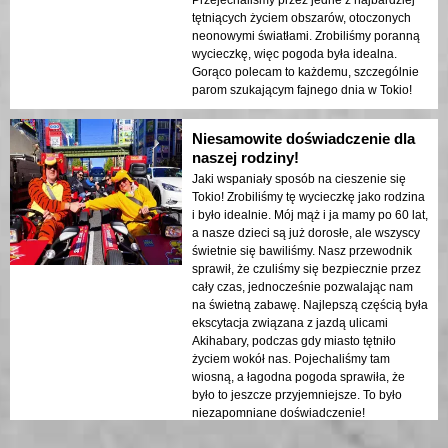
tętniących życiem obszarów, otoczonych
neonowymi światłami. Zrobiliśmy poranną
wycieczkę, więc pogoda była idealna.
Gorąco polecam to każdemu, szczególnie
parom szukającym fajnego dnia w Tokio!
Niesamowite doświadczenie dla
naszej rodziny!
Jaki wspaniały sposób na cieszenie się
Tokio! Zrobiliśmy tę wycieczkę jako rodzina
i było idealnie. Mój mąż i ja mamy po 60 lat,
a nasze dzieci są już dorosłe, ale wszyscy
świetnie się bawiliśmy. Nasz przewodnik
sprawił, że czuliśmy się bezpiecznie przez
cały czas, jednocześnie pozwalając nam
na świetną zabawę. Najlepszą częścią była
ekscytacja związana z jazdą ulicami
Akihabary, podczas gdy miasto tętniło
życiem wokół nas. Pojechaliśmy tam
wiosną, a łagodna pogoda sprawiła, że
było to jeszcze przyjemniejsze. To było
niezapomniane doświadczenie!