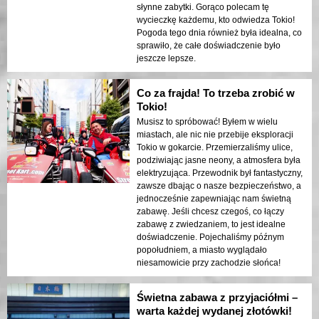
słynne zabytki. Gorąco polecam tę
wycieczkę każdemu, kto odwiedza Tokio!
Pogoda tego dnia również była idealna, co
sprawiło, że całe doświadczenie było
jeszcze lepsze.
Co za frajda! To trzeba zrobić w
Tokio!
Musisz to spróbować! Byłem w wielu
miastach, ale nic nie przebije eksploracji
Tokio w gokarcie. Przemierzaliśmy ulice,
podziwiając jasne neony, a atmosfera była
elektryzująca. Przewodnik był fantastyczny,
zawsze dbając o nasze bezpieczeństwo, a
jednocześnie zapewniając nam świetną
zabawę. Jeśli chcesz czegoś, co łączy
zabawę z zwiedzaniem, to jest idealne
doświadczenie. Pojechaliśmy późnym
popołudniem, a miasto wyglądało
niesamowicie przy zachodzie słońca!
Świetna zabawa z przyjaciółmi –
warta każdej wydanej złotówki!