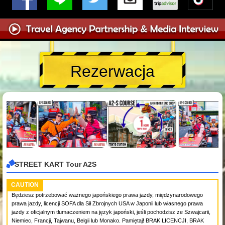
Rezerwacja
STREET KART Tour A2S
CAUTION
Będziesz potrzebować ważnego japońskiego prawa jazdy, międzynarodowego
prawa jazdy, licencji SOFA dla Sił Zbrojnych USA w Japonii lub własnego prawa
jazdy z oficjalnym tłumaczeniem na język japoński, jeśli pochodzisz ze Szwajcarii,
Niemiec, Francji, Tajwanu, Belgii lub Monako. Pamiętaj! BRAK LICENCJI, BRAK