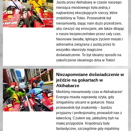
Jazda przez Akihabarę w czasie naszego
miesiąca miodowego była jedną z
najbardziej ekscytujących rzeczy, które
zrobiliśmy w Tokio. Przewodnik był
niesamowity, dając nam dużo przestrzeni,
aby cieszyć się emocjami, ale także dbając
o nasze bezpieczeństwo przez cały czas.
Neonowe światła, tętniące życiem miasto i
adrenalina związana z jazdą przez to
wszystko stworzyły magiczne
doświadczenie. To był idealny sposób na
zakończenie idealnego dnia w Tokio!
Niezapomniane doświadczenie w
jeździe na gokartach w
Akihabarze
Mieliśmy niesamowity czas w Akihabarze!
Energia miasta naprawdę ożyła, gdy
śmigaliśmy ulicami w gokarcie. Nasz
przewodnik był znakomity – bardzo
przyjazny i profesjonalny, prowadził nas z
łatwością. Czułem się, jakbyśmy byli na
małej przygodzie. Krajobrazy były
fantastyczne, szczególnie gdy mijaliśmy