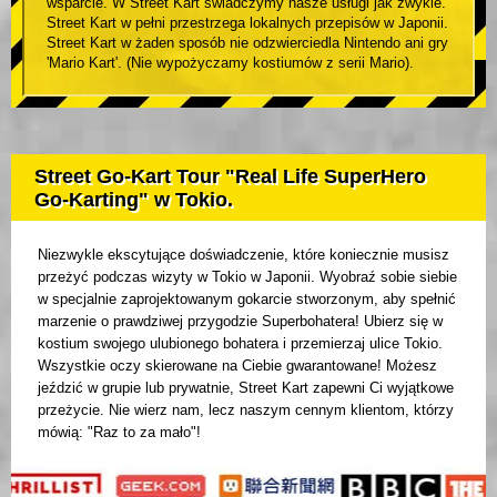
wsparcie. W Street Kart świadczymy nasze usługi jak zwykle.
Street Kart w pełni przestrzega lokalnych przepisów w Japonii.
Street Kart w żaden sposób nie odzwierciedla Nintendo ani gry
'Mario Kart'. (Nie wypożyczamy kostiumów z serii Mario).
Street Go-Kart Tour "Real Life SuperHero
Go-Karting" w Tokio.
Niezwykle ekscytujące doświadczenie, które koniecznie musisz
przeżyć podczas wizyty w Tokio w Japonii. Wyobraź sobie siebie
w specjalnie zaprojektowanym gokarcie stworzonym, aby spełnić
marzenie o prawdziwej przygodzie Superbohatera! Ubierz się w
kostium swojego ulubionego bohatera i przemierzaj ulice Tokio.
Wszystkie oczy skierowane na Ciebie gwarantowane! Możesz
jeździć w grupie lub prywatnie, Street Kart zapewni Ci wyjątkowe
przeżycie. Nie wierz nam, lecz naszym cennym klientom, którzy
mówią: "Raz to za mało"!