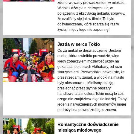
zdenerwowany prowadzeniem w mieście.
Widoki i dźwięki ruchliwych ulic, w
połączeniu z ekscytacją gokarta, sprawiły,
że czuliśmy się jak w filmie. To było
doświadczenie, które zdarza się raz w
życiu, i nigdy tego nie zapomnę!
Jazda w sercu Tokio
Co za unikalne doświadczenie! Jestem
osobą, która uwielbia prowadzić, więc
kiedy zobaczyłem możliwość jazdy na
gokartach po ulicach Akihabary, od razu
skorzystałem. Przewodnik upewnił się, że
przestrzegamy zasad, a widoki na miasto
były niesamowite. Mieliśmy okazję
przejechać przez słynne obszary
handlowe, a atmosfera Tokio nocą to coś,
czego nie znajdziesz nigdzie indziej. To był
jeden z najważniejszych momentów mojej
podróży i na pewno zrobię to znowu.
Romantyczne doświadczenie
miesiąca miodowego