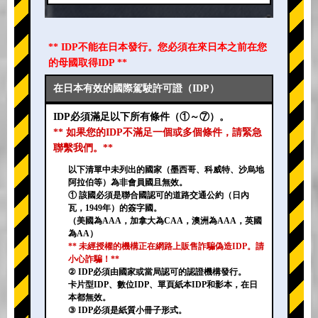
** IDP不能在日本發行。您必須在來日本之前在您
的母國取得IDP **
在日本有效的國際駕駛許可證（IDP）
IDP必須滿足以下所有條件（①～⑦）。
** 如果您的IDP不滿足一個或多個條件，請緊急
聯繫我們。**
以下清單中未列出的國家（墨西哥、科威特、沙烏地
阿拉伯等）為非會員國且無效。
① 該國必須是聯合國認可的道路交通公約（日內
瓦，1949年）的簽字國。
（美國為AAA，加拿大為CAA，澳洲為AAA，英國
為AA）
** 未經授權的機構正在網路上販售詐騙偽造IDP。請
小心詐騙！**
② IDP必須由國家或當局認可的認證機構發行。
卡片型IDP、數位IDP、單頁紙本IDP和影本，在日
本都無效。
③ IDP必須是紙質小冊子形式。