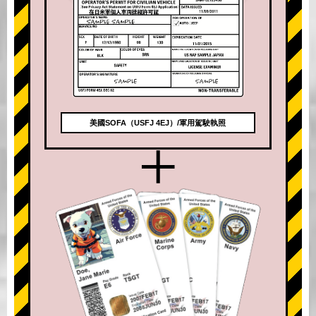
美國SOFA（USFJ 4EJ）/軍用駕駛執照
+