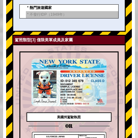
* 熱門旅遊國家
* 不發行IDP（1949年）
駕照類型[3] 僅限美軍成員及家屬
美國州駕駛執照
OR