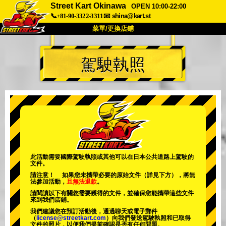
Street Kart Okinawa
OPEN 10:00-22:00
📞+81-90-3322-3311
📧
shina@kart.st
菜單/更換店鋪
首頁
駕駛執照
關於
規格
價格
交通方式
顧客聲音
常見問題
公司
預訂
更換店鋪
東京品川 #1
東京秋葉原#1
東京秋葉原#2
東京澀谷
此活動需要國際駕駛執照或其他可以在日本公共道路上駕駛的
文件。
東京澀谷附屬
東京灣
請注意！ 如果您未攜帶必要的原始文件（詳見下方），將無
法參加活動，
且無法退款
。
東京淺草
大阪
請閱讀以下有關您需要獲得的文件，並確保您能攜帶這些文件
來到我們店鋪。
沖繩
我們建議您在預訂活動後，通過聊天或電子郵件
（
license@streetkart.com
）向我們發送駕駛執照和已取得
文件的照片，以便我們提前確認是否有任何問題。