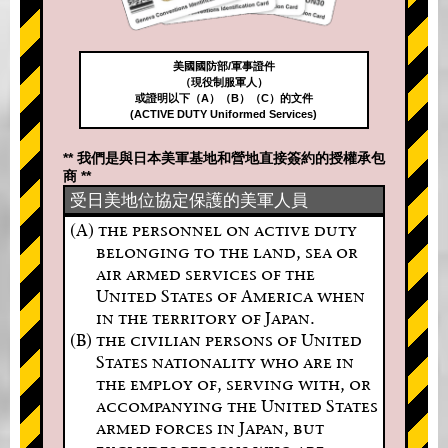
美國國防部/軍事證件
（現役制服軍人）
或證明以下（A）（B）（C）的文件
(ACTIVE DUTY Uniformed Services)
** 我們是與日本美軍基地和營地直接簽約的授權承包
商 **
受日美地位協定保護的美軍人員
(A) the personnel on active duty
belonging to the land, sea or
air armed services of the
United States of America when
in the territory of Japan.
(B) the civilian persons of United
States nationality who are in
the employ of, serving with, or
accompanying the United States
armed forces in Japan, but