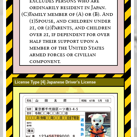
excludes persons who are
ordinarily resident in Japan.
(C)Family member of (A) or (B). And
(1)Spouse, and children under
21, or (2)Parents, and children
over 21, if dependent for over
half their support upon a
member of the United States
armed forces or civilian
component.
License Type [4] Japanese Driver's License