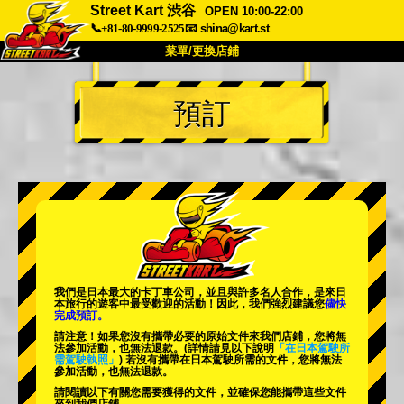
Street Kart 渋谷
OPEN 10:00-22:00
📞+81-80-9999-2525
📧
shina@kart.st
菜單/更換店鋪
首頁
預訂
關於
規格
價格
交通方式
顧客聲音
常見問題
公司
預訂
更換店鋪
東京 品川 #1
東京 秋葉原 #1
東京 秋葉原 #2
東京 澀谷
我們是日本最大的卡丁車公司，並且與
許多名人
合作，是來日
東京 澀谷附店
東京灣
本旅行的遊客中
最受歡迎的活動
！因此，我們強烈建議您
儘快
完成預訂。
東京 淺草
大阪
請注意！如果您沒有攜帶必要的原始文件來我們店鋪，您將無
法參加活動，也無法退款。
(詳情請見以下說明
「在日本駕駛所
需駕駛執照」
) 若沒有攜帶在日本駕駛所需的文件，您將無法
沖繩
參加活動，也無法退款。
請閱讀以下有關您需要獲得的文件，並確保您能攜帶這些文件