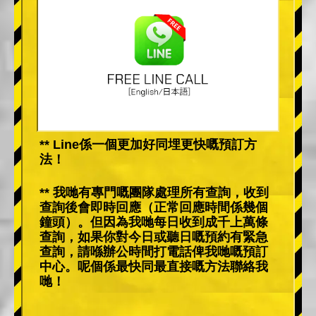
** Line係一個更加好同埋更快嘅預訂方
法！
** 我哋有專門嘅團隊處理所有查詢，收到
查詢後會即時回應（正常回應時間係幾個
鐘頭）。但因為我哋每日收到成千上萬條
查詢，如果你對今日或聽日嘅預約有緊急
查詢，請喺辦公時間打電話俾我哋嘅預訂
中心。呢個係最快同最直接嘅方法聯絡我
哋！