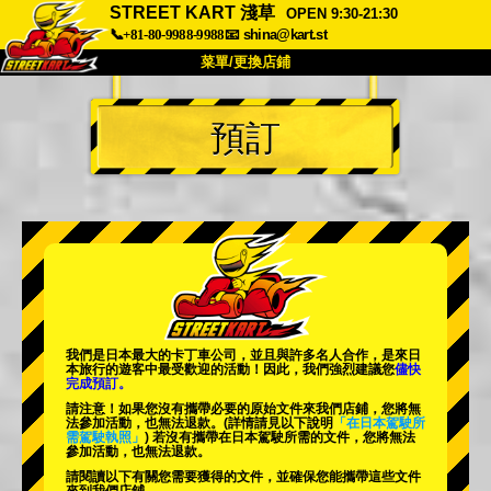
STREET KART 淺草
OPEN 9:30-21:30
📞+81-80-9988-9988
📧
shina@kart.st
菜單/更換店鋪
首頁
預訂
關於
規格
價格
交通方式
顧客聲音
常見問題
公司
預訂
更換店鋪
東京 品川 #1
東京 秋葉原 #1
東京 秋葉原 #2
東京 澀谷
我們是日本最大的卡丁車公司，並且與
許多名人
合作，是來日
東京 澀谷附店
東京灣
本旅行的遊客中
最受歡迎的活動
！因此，我們強烈建議您
儘快
完成預訂。
東京 淺草
大阪
請注意！如果您沒有攜帶必要的原始文件來我們店鋪，您將無
法參加活動，也無法退款。
(詳情請見以下說明
「在日本駕駛所
需駕駛執照」
) 若沒有攜帶在日本駕駛所需的文件，您將無法
沖繩
參加活動，也無法退款。
請閱讀以下有關您需要獲得的文件，並確保您能攜帶這些文件