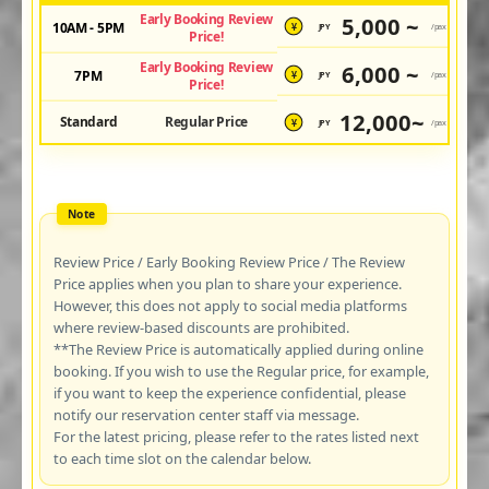
Early Booking Review
5,000 ~
10AM - 5PM
JPY
/pax
¥
Price!
Early Booking Review
6,000 ~
7PM
JPY
/pax
¥
Price!
12,000~
Standard
Regular Price
JPY
/pax
¥
Review Price / Early Booking Review Price / The Review
Price applies when you plan to share your experience.
However, this does not apply to social media platforms
where review-based discounts are prohibited.
**The Review Price is automatically applied during online
booking. If you wish to use the Regular price, for example,
if you want to keep the experience confidential, please
notify our reservation center staff via message.
For the latest pricing, please refer to the rates listed next
to each time slot on the calendar below.