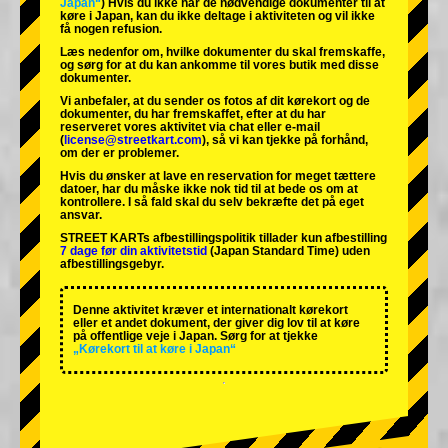
Japan“
) Hvis du ikke har de nødvendige dokumenter til at
køre i Japan, kan du ikke deltage i aktiviteten og vil ikke
få nogen refusion.
Læs nedenfor om, hvilke dokumenter du skal fremskaffe,
og sørg for at du kan ankomme til vores butik med disse
dokumenter.
Vi anbefaler, at du sender os fotos af dit kørekort og de
dokumenter, du har fremskaffet, efter at du har
reserveret vores aktivitet via chat eller e-mail
(
license@streetkart.com
), så vi kan tjekke på forhånd,
om der er problemer.
Hvis du ønsker at lave en reservation for meget tættere
datoer, har du måske ikke nok tid til at bede os om at
kontrollere. I så fald skal du selv bekræfte det på eget
ansvar.
STREET KARTs afbestillingspolitik tillader kun afbestilling
7 dage før din aktivitetstid
(Japan Standard Time) uden
afbestillingsgebyr.
Denne aktivitet kræver et internationalt kørekort
eller et andet dokument, der giver dig lov til at køre
på offentlige veje i Japan. Sørg for at tjekke
„Kørekort til at køre i Japan“