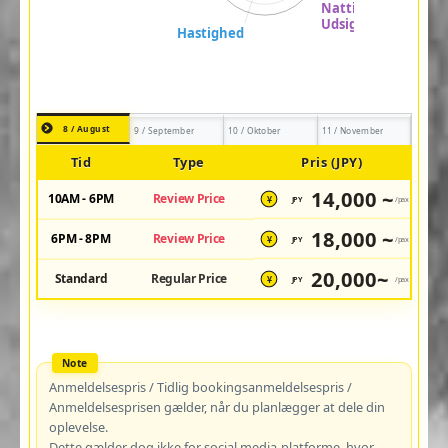
8 / August
9 / September
10 / Oktober
11 / November
Tid
Type
Pris (JPY)
14,000 ~
10AM - 6PM
Review Price
JPY
/pax
¥
18,000 ~
6PM - 8PM
Review Price
JPY
/pax
¥
20,000~
Standard
Regular Price
JPY
/pax
¥
Anmeldelsespris / Tidlig bookingsanmeldelsespris /
Anmeldelsesprisen gælder, når du planlægger at dele din
oplevelse.
Dette gælder dog ikke for social media-platforme, hvor