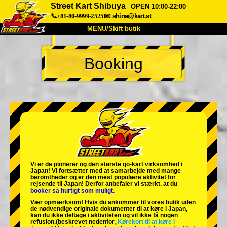
Street Kart Shibuya
OPEN 10:00-22:00
📞+81-80-9999-2525
📧
shina@kart.st
MENU/Skift butik
TOP
Booking
Om
Specifikationer
Pris
Adgang
Stemme
FAQ
Virksomhed
Booking
Skift butik
Tokyo Shinagawa
Tokyo Akihabara#1
Tokyo Akihabara#2
Tokyo Shibuya
Vi er de
pionerer
og
den største go-kart virksomhed
i
Tokyo Shibuya Annex
Tokyo Bay
Japan! Vi fortsætter med at samarbejde med
mange
berømtheder
og er den
mest populære aktivitet
for
rejsende til Japan! Derfor anbefaler vi stærkt, at du
Tokyo Asakusa
Osaka
booker så hurtigt som muligt.
Vær opmærksom! Hvis du ankommer til vores butik uden
Okinawa
de nødvendige originale dokumenter til at køre i Japan,
kan du ikke deltage i aktiviteten og vil ikke få nogen
refusion.
(beskrevet nedenfor
„Kørekort til at køre i