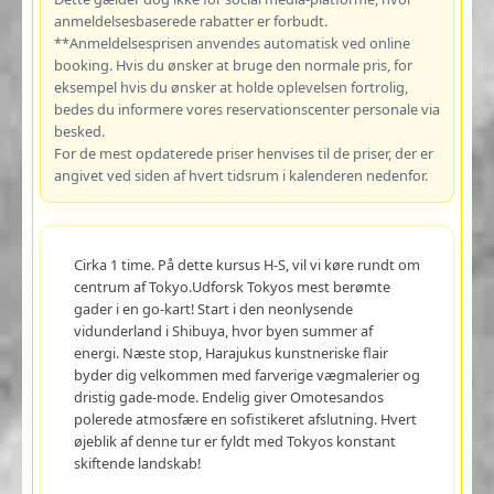
anmeldelsesbaserede rabatter er forbudt.
**Anmeldelsesprisen anvendes automatisk ved online
booking. Hvis du ønsker at bruge den normale pris, for
eksempel hvis du ønsker at holde oplevelsen fortrolig,
bedes du informere vores reservationscenter personale via
besked.
For de mest opdaterede priser henvises til de priser, der er
angivet ved siden af hvert tidsrum i kalenderen nedenfor.
Cirka 1 time. På dette kursus H-S, vil vi køre rundt om
centrum af Tokyo.Udforsk Tokyos mest berømte
gader i en go-kart! Start i den neonlysende
vidunderland i Shibuya, hvor byen summer af
energi. Næste stop, Harajukus kunstneriske flair
byder dig velkommen med farverige vægmalerier og
dristig gade-mode. Endelig giver Omotesandos
polerede atmosfære en sofistikeret afslutning. Hvert
øjeblik af denne tur er fyldt med Tokyos konstant
skiftende landskab!